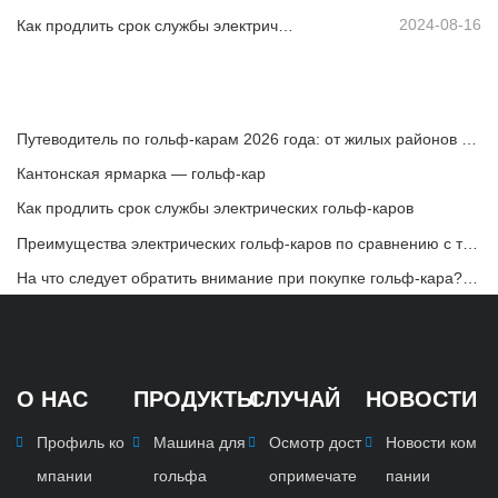
2024-08-16
Как продлить срок службы электрических гольф-каров
Путеводитель по гольф-карам 2026 года: от жилых районов до курортов — как выбрать подходящее многоцелевое транспортное средство?
Кантонская ярмарка — гольф-кар
Как продлить срок службы электрических гольф-каров
Преимущества электрических гольф-каров по сравнению с традиционными гольф-карами
На что следует обратить внимание при покупке гольф-кара? AWD или 4WD, какой выбор подойдет вам лучше всего?
О НАС
ПРОДУКТЫ
СЛУЧАЙ
НОВОСТИ
Профиль ко
Машина для
Осмотр дост
Новости ком
мпании
гольфа
опримечате
пании