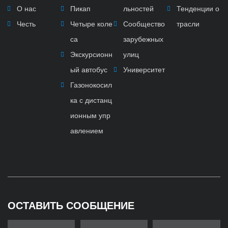
О нас
Пикап
льностей
Тенденции о
Честь
Четыре коле
Сообщество
трасли
са
зарубежных
Экскурсионн
улиц
ый автобус
Университет
Газонокосил
ка с дистанц
ионным упр
авлением
ОСТАВИТЬ СООБЩЕНИЕ